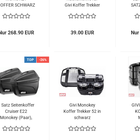
KOFFER SCHWARZ
Givi Koffer Trekker
SAT
TRK33N und
S
TRK46N
Nur 268.90 EUR
39.00 EUR
Nur
TOP
-26%
 Satz Seitenkoffer
Givi Monokey
GIV
Cruiser E22
Koffer Trekker 52 in
KO
Monokey (Paar),
schwarz
schwarz-matt