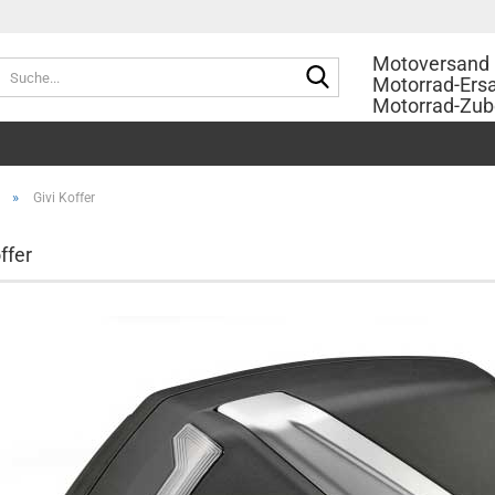
Motoversand 
Suche...
Motorrad-Ersa
Motorrad-Zub
»
Givi Koffer
ffer