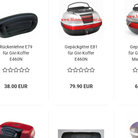
Rückenlehne E79
Gepäckgitter E81
Gep
für Givi Koffer
für Givi Koffer
für G
E460N
E460N
Ma
38.00 EUR
79.90 EUR
6