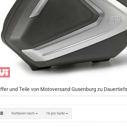
offer und Teile von Motoversand Gusenburg zu Dauertiefs
Sortieren nach
pro Seite
Sortieren nach
16 pro Seite