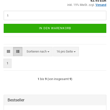
43.95 EUR
inkl. 19% MwSt. zzgl.
Versand
IN DEN WARENKORB
Sortieren nach
pro Seite
Sortieren nach
16 pro Seite
1
1
bis
9
(von insgesamt
9
)
Bestseller