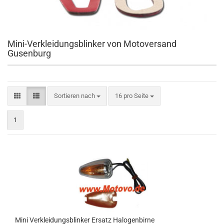
Mini-Verkleidungsblinker von Motoversand
Gusenburg
Sortieren nach
pro Seite
Sortieren nach
16 pro Seite
1
Mini Verkleidungsblinker Ersatz Halogenbirne