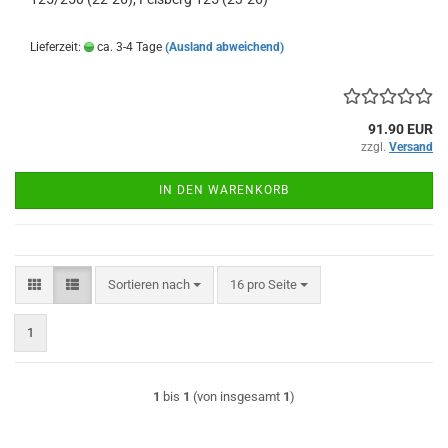
Lieferzeit:
ca. 3-4 Tage
(Ausland abweichend)
91.90 EUR
zzgl.
Versand
IN DEN WARENKORB
Sortieren nach
pro Seite
Sortieren nach
16 pro Seite
1
1
bis
1
(von insgesamt
1
)