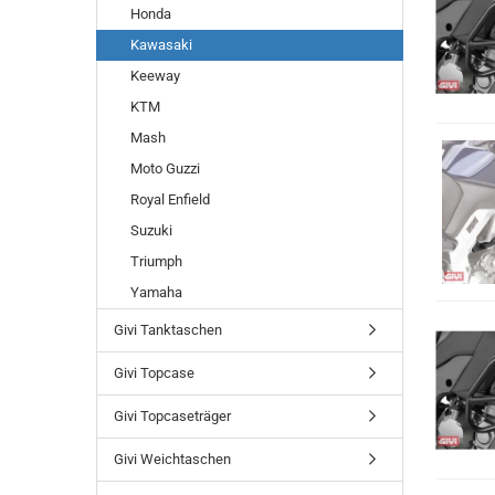
Honda
Kawasaki
Keeway
KTM
Mash
Moto Guzzi
Royal Enfield
Suzuki
Triumph
Yamaha
Givi Tanktaschen
Givi Topcase
Givi Topcaseträger
Givi Weichtaschen