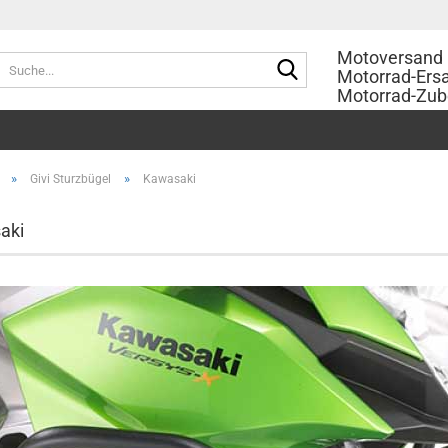
Motoversand 
Suche...
Motorrad-Ersa
Motorrad-Zub
»
»
Givi Sturzbügel
Kawasaki
aki