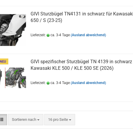
GIVI Sturzbügel TN4131 in schwarz für Kawasak
650 / S (23-25)
Lieferzeit:
ca. 3-4 Tage
(Ausland abweichend)
GIVI spezifischer Sturzbügel TN 4139 in schwarz 
NEU
Kawasaki KLE 500 / KLE 500 SE (2026)
Lieferzeit:
ca. 3-4 Tage
(Ausland abweichend)
Sortieren nach
pro Seite
Sortieren nach
16 pro Seite