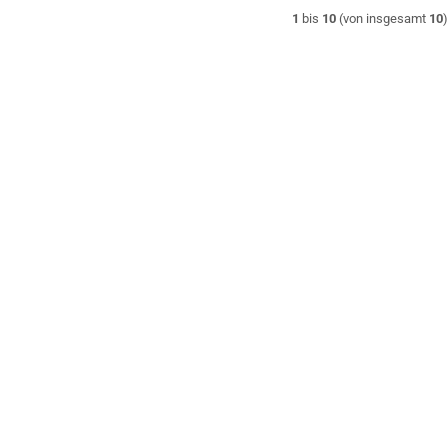
1
bis
10
(von insgesamt
10