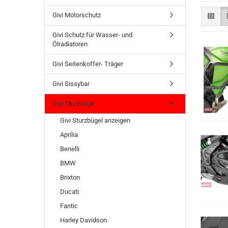
Givi Motorschutz
Givi Schutz für Wasser- und
Ölradiatoren
Givi Seitenkoffer- Träger
Givi Sissybar
Givi Sturzbügel
Givi Sturzbügel anzeigen
Aprilia
Benelli
BMW
Brixton
Ducati
Fantic
Harley Davidson