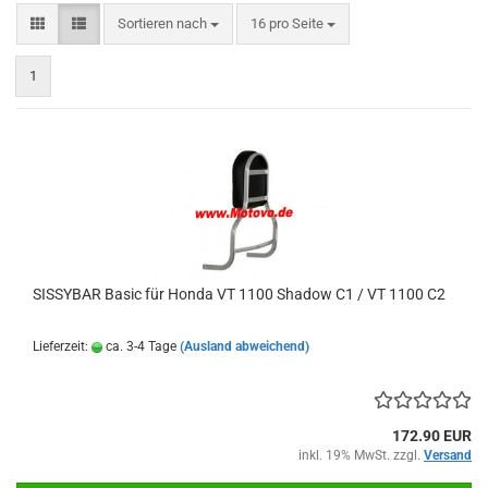
Sortieren nach
pro Seite
Sortieren nach
16 pro Seite
1
SISSYBAR Basic für Honda VT 1100 Shadow C1 / VT 1100 C2
Lieferzeit:
ca. 3-4 Tage
(Ausland abweichend)
172.90 EUR
inkl. 19% MwSt. zzgl.
Versand