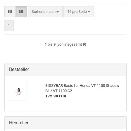
Sortieren nach
pro Seite
Sortieren nach
16 pro Seite
1
1
bis
9
(von insgesamt
9
)
Bestseller
SISSYBAR Basic für Honda VT 1100 Shadow
C1 / VT 1100 C2
172.90 EUR
Hersteller