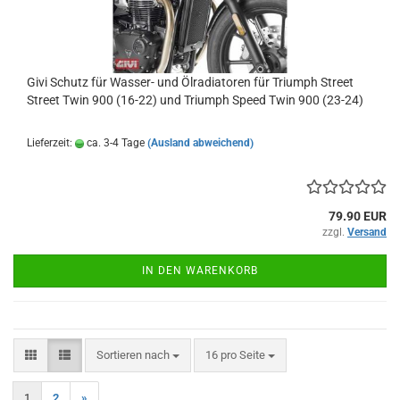
Givi Schutz für Wasser- und Ölradiatoren für Triumph Street
Street Twin 900 (16-22) und Triumph Speed Twin 900 (23-24)
Lieferzeit:
ca. 3-4 Tage
(Ausland abweichend)
79.90 EUR
zzgl.
Versand
IN DEN WARENKORB
Sortieren nach
pro Seite
Sortieren nach
16 pro Seite
1
2
»