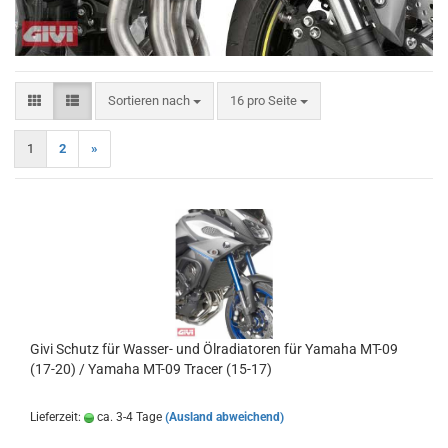
Sortieren nach
pro Seite
Sortieren nach
16 pro Seite
1
2
»
Givi Schutz für Wasser- und Ölradiatoren für Yamaha MT-09
(17-20) / Yamaha MT-09 Tracer (15-17)
Lieferzeit:
ca. 3-4 Tage
(Ausland abweichend)