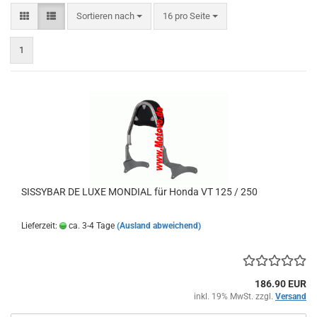
Sortieren nach
pro Seite
Sortieren nach
16 pro Seite
1
SISSYBAR DE LUXE MONDIAL für Honda VT 125 / 250
Lieferzeit:
ca. 3-4 Tage
(Ausland abweichend)
186.90 EUR
inkl. 19% MwSt. zzgl.
Versand