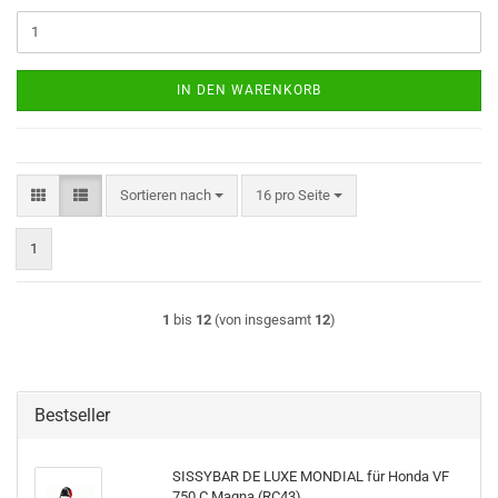
IN DEN WARENKORB
Sortieren nach
pro Seite
Sortieren nach
16 pro Seite
1
1
bis
12
(von insgesamt
12
)
Bestseller
SISSYBAR DE LUXE MONDIAL für Honda VF
750 C Magna (RC43)