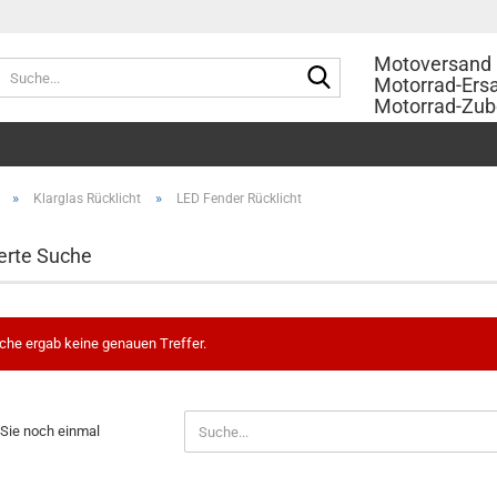
Motoversand 
Suche...
Motorrad-Ersa
Motorrad-Zub
»
»
Klarglas Rücklicht
LED Fender Rücklicht
erte Suche
che ergab keine genauen Treffer.
N
Sie noch einmal