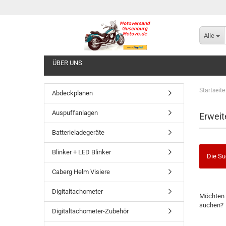
Alle
ÜBER UNS
Startseite
Abdeckplanen
Auspuffanlagen
Erweit
Batterieladegeräte
Blinker + LED Blinker
Die Su
Caberg Helm Visiere
MÖCHTE
Digitaltachometer
Möchten 
SIE
suchen?
NOCH
Digitaltachometer-Zubehör
EINMAL