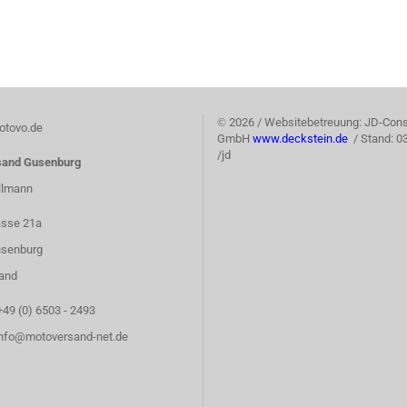
©
2026 / Websitebetreuung: JD-Cons
tovo.de
GmbH
www.deckstein.de
/ Stand: 0
/jd
sand Gusenburg
llmann
asse 21a
senburg
and
+49 (0) 6503 - 2493
info@motoversand-net.de