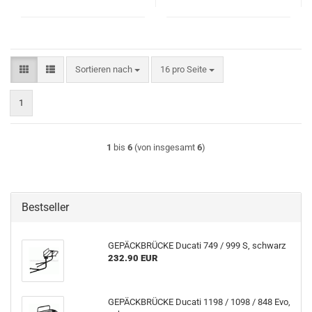
Sortieren nach
pro Seite
Sortieren nach
16 pro Seite
1
1
bis
6
(von insgesamt
6
)
Bestseller
GEPÄCKBRÜCKE Ducati 749 / 999 S, schwarz
232.90 EUR
GEPÄCKBRÜCKE Ducati 1198 / 1098 / 848 Evo,