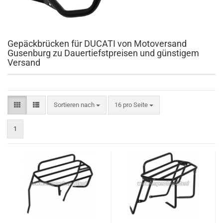
Gepäckbrücken für DUCATI von Motoversand
Gusenburg zu Dauertiefstpreisen und günstigem
Versand
Sortieren nach
pro Seite
Sortieren nach
16 pro Seite
1