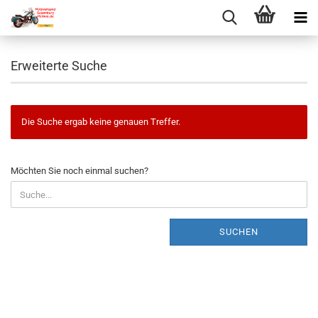
Erweiterte Suche
Die Suche ergab keine genauen Treffer.
MÖCHTEN
Möchten Sie noch einmal suchen?
SIE
NOCH
EINMAL
SUCHEN?
SUCHEN