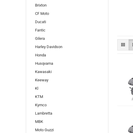
Brixton
CF Moto
Ducati
Fantic
Gilera
Harley Davidson
Honda
Husqvarna
Kawasaki
Keeway
Kl
KTM
Kymco
Lambretta
MBK
Moto Guzzi