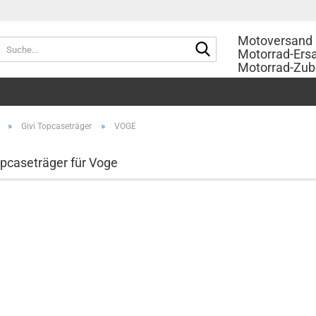
Motoversand 
Suche...
Motorrad-Ersa
Motorrad-Zub
»
»
Givi Topcaseträger
VOGE
opcaseträger für Voge