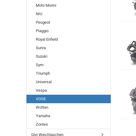
Moto Morini
NIU
Peugeot
Piaggio
Royal Enfield
Sunra
Suzuki
Sym
Triumph
Universal
Vespa
VOGE
Wottan
Yamaha
Zontes
Givi Weichtaschen