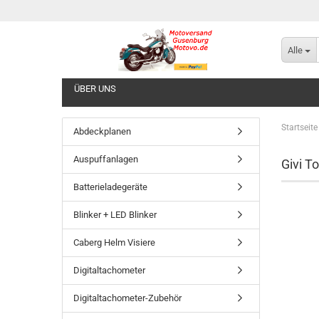
Alle
ÜBER UNS
Startseite
Abdeckplanen
Auspuffanlagen
Givi T
Batterieladegeräte
Blinker + LED Blinker
Caberg Helm Visiere
Digitaltachometer
Digitaltachometer-Zubehör