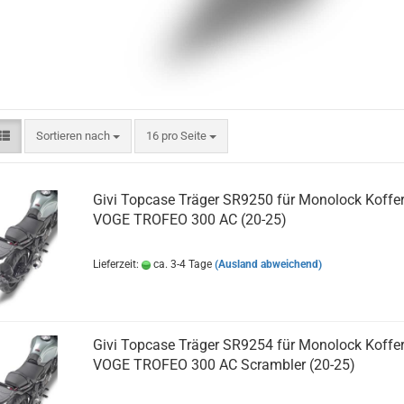
Sortieren nach
pro Seite
Sortieren nach
16 pro Seite
Givi Topcase Träger SR9250 für Monolock Koffer
VOGE TROFEO 300 AC (20-25)
Lieferzeit:
ca. 3-4 Tage
(Ausland abweichend)
Givi Topcase Träger SR9254 für Monolock Koffer
VOGE TROFEO 300 AC Scrambler (20-25)