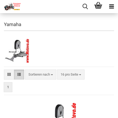
Yamaha
Sortieren nach
pro Seite
Sortieren nach
16 pro Seite
1