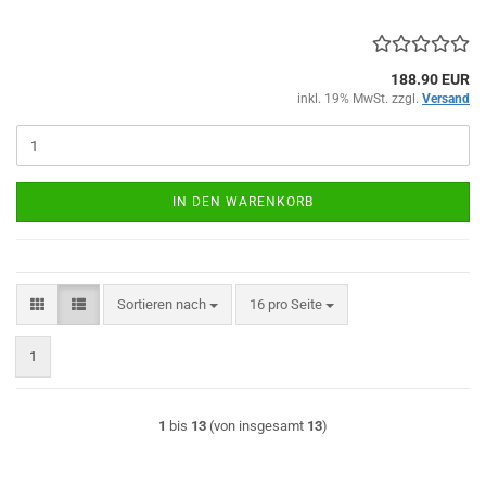
188.90 EUR
inkl. 19% MwSt. zzgl.
Versand
IN DEN WARENKORB
Sortieren nach
pro Seite
Sortieren nach
16 pro Seite
1
1
bis
13
(von insgesamt
13
)