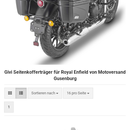
Givi Seitenkofferträger für Royal Enfield von Motoversand
Gusenburg
Sortieren nach
pro Seite
Sortieren nach
16 pro Seite
1