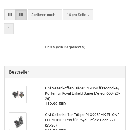
Sortieren nach
pro Seite
Sortieren nach
16 pro Seite
1
1
bis
9
(von insgesamt
9
)
Bestseller
Givi Seitenkoffer-Träger PL9058 für Monokey
Koffer für Royal Enfield Super Meteor 650 (23-
26)
149.90 EUR
Givi Seitenkoffer-Träger PLO9063MK PL ONE-
FIT MONOKEY® für Royal Enfield Bear 650
(25-26)