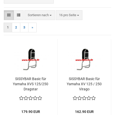
Sortieren nach
pro Seite
Sortieren nach
16 pro Seite
1
2
3
»
SISSYBAR Basic für
SISSYBAR Basic für
Yamaha XVS 125/250
Yamaha XV 125 / 250
Dragstar
Virago
179.90 EUR
162.90 EUR