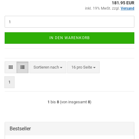
181.95 EUR
inkl. 19% MwSt. zzgl.
Versand
IN DEN WARENKORB
Sortieren nach
pro Seite
Sortieren nach
16 pro Seite
1
1
bis
8
(von insgesamt
8
)
Bestseller