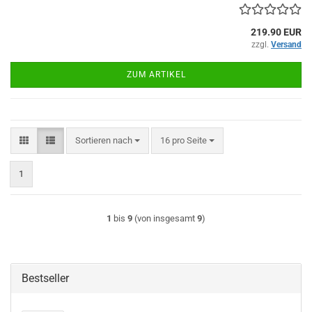
219.90 EUR
zzgl.
Versand
ZUM ARTIKEL
Sortieren nach
pro Seite
Sortieren nach
16 pro Seite
1
1
bis
9
(von insgesamt
9
)
Bestseller