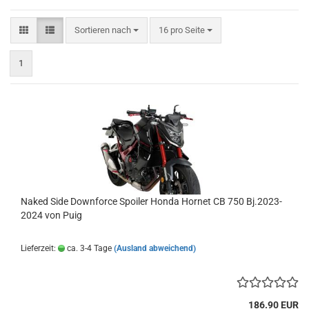
Sortieren nach
pro Seite
Sortieren nach
16 pro Seite
1
Naked Side Downforce Spoiler Honda Hornet CB 750 Bj.2023-
2024 von Puig
Lieferzeit:
ca. 3-4 Tage
(Ausland abweichend)
186.90 EUR