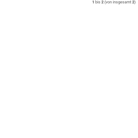
1
bis
2
(von insgesamt
2
)