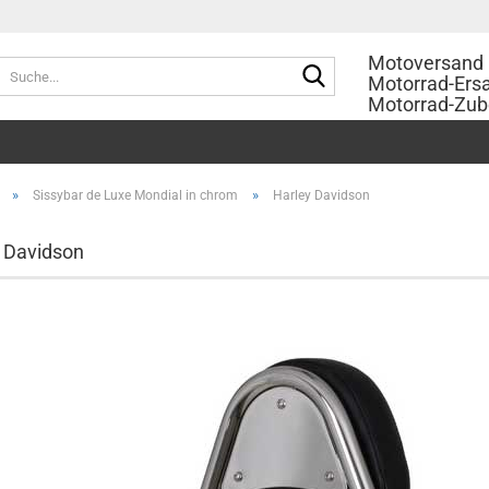
Motoversand 
Suche...
Motorrad-Ersa
Motorrad-Zub
»
»
Sissybar de Luxe Mondial in chrom
Harley Davidson
 Davidson