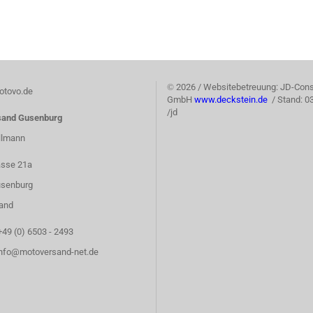
©
2026 / Websitebetreuung: JD-Cons
tovo.de
GmbH
www.deckstein.de
/ Stand: 0
/jd
sand Gusenburg
llmann
asse 21a
senburg
and
+49 (0) 6503 - 2493
info@motoversand-net.de