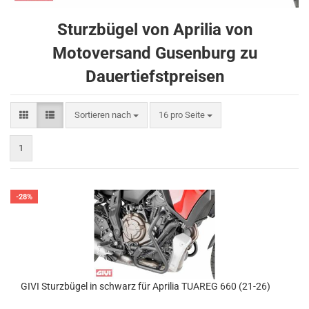
Sturzbügel von Aprilia von
Motoversand Gusenburg zu
Dauertiefstpreisen
Sortieren nach
pro Seite
Sortieren nach
16 pro Seite
1
-28%
GIVI Sturzbügel in schwarz für Aprilia TUAREG 660 (21-26)