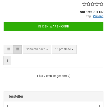
Nur 199.90 EUR
zzgl.
Versand
IN DEN WARENKORB
Sortieren nach
pro Seite
Sortieren nach
16 pro Seite
1
1
bis
2
(von insgesamt
2
)
Hersteller