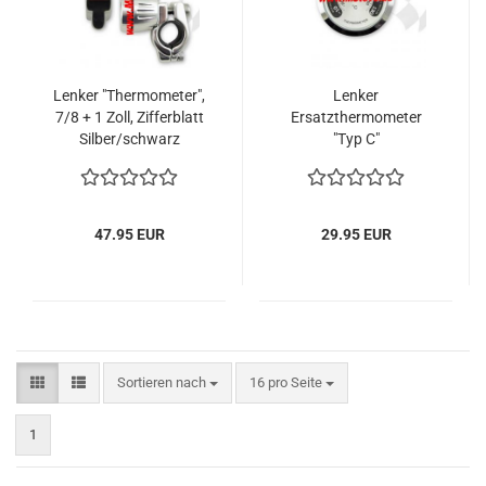
Lenker "Thermometer",
Lenker
7/8 + 1 Zoll, Zifferblatt
Ersatzthermometer
Silber/schwarz
"Typ C"
47.95 EUR
29.95 EUR
Sortieren nach
pro Seite
Sortieren nach
16 pro Seite
1