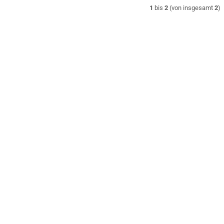
1
bis
2
(von insgesamt
2
)