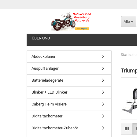
Alle
ÜBER UNS
Startseite
Abdeckplanen
Auspuffanlagen
Trium
Batterieladegeräte
Blinker + LED Blinker
Caberg Helm Visiere
Digitaltachometer
Digitaltachometer-Zubehör