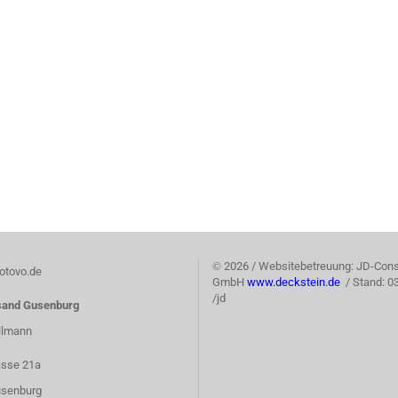
©
2026 / Websitebetreuung: JD-Cons
tovo.de
GmbH
www.deckstein.de
/ Stand: 0
/jd
sand Gusenburg
llmann
asse 21a
senburg