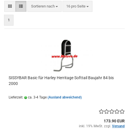
Sortieren nach
pro Seite
Sortieren nach
16 pro Seite
1
SISSYBAR Basic für Harley Herritage Softtail Baujahr 84 bis
2000
Lieferzeit:
ca. 3-4 Tage
(Ausland abweichend)
173.90 EUR
inkl. 19% MwSt. zzgl.
Versand