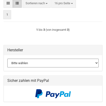
Sortieren nach
pro Seite
Sortieren nach
16 pro Seite
1
1
bis
3
(von insgesamt
3
)
Hersteller
Sicher zahlen mit PayPal