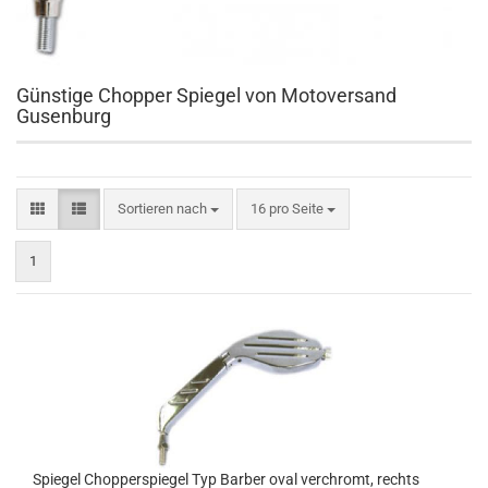
Günstige Chopper Spiegel von Motoversand
Gusenburg
Sortieren nach
pro Seite
Sortieren nach
16 pro Seite
1
Spiegel Chopperspiegel Typ Barber oval verchromt, rechts