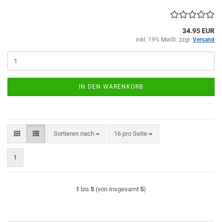
34.95 EUR
inkl. 19% MwSt. zzgl.
Versand
IN DEN WARENKORB
Sortieren nach
pro Seite
Sortieren nach
16 pro Seite
1
1
bis
5
(von insgesamt
5
)