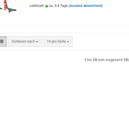
Lieferzeit:
ca. 3-4 Tage
(Ausland abweichend)
Sortieren nach
pro Seite
Sortieren nach
16 pro Seite
1
bis
13
(von insgesamt
13