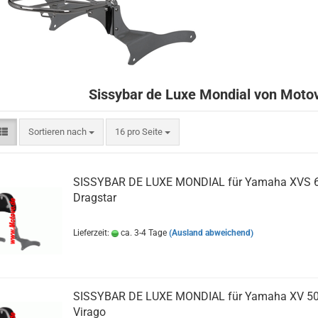
Sissybar de Luxe Mondial von Mot
Sortieren nach
pro Seite
Sortieren nach
16 pro Seite
SISSYBAR DE LUXE MONDIAL für Yamaha XVS 
Dragstar
Lieferzeit:
ca. 3-4 Tage
(Ausland abweichend)
SISSYBAR DE LUXE MONDIAL für Yamaha XV 50
Virago