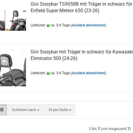
Givi Sissybar TS9058B mit Träger in schwarz für
Enfield Super Meteor 650 (23-26)
Lieferzeit:
ca. 3-4 Tage
(Ausland abweichend)
Givi Sissybar mit Träger in schwarz für Kawasaki
Eliminator 500 (24-26)​
Lieferzeit:
ca. 3-4 Tage
(Ausland abweichend)
Sortieren nach
pro Seite
Sortieren nach
16 pro Seite
1
bis
7
(von insgesamt
7
)