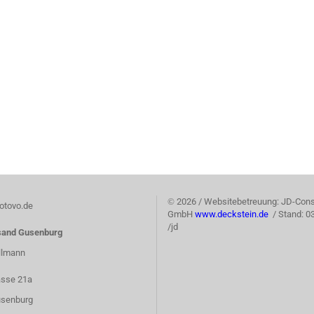
©
2026 / Websitebetreuung: JD-Cons
tovo.de
GmbH
www.deckstein.de
/ Stand: 0
/jd
sand Gusenburg
llmann
asse 21a
senburg