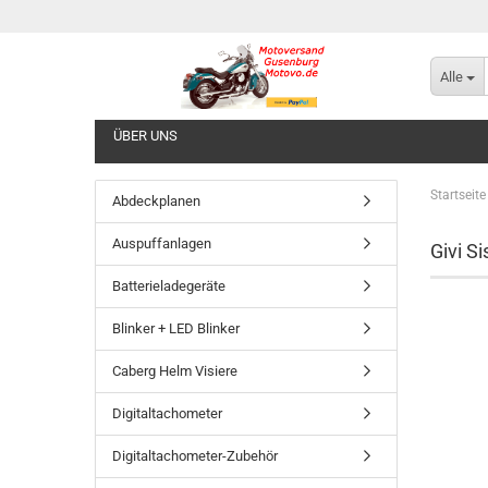
Alle
ÜBER UNS
Startseite
Abdeckplanen
Auspuffanlagen
Givi S
Batterieladegeräte
Blinker + LED Blinker
Caberg Helm Visiere
Digitaltachometer
Digitaltachometer-Zubehör