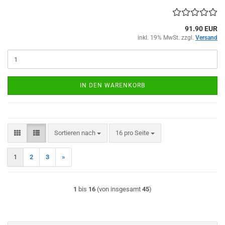
91.90 EUR
inkl. 19% MwSt. zzgl.
Versand
IN DEN WARENKORB
Sortieren nach
pro Seite
Sortieren nach
16 pro Seite
1
2
3
»
1
bis
16
(von insgesamt
45
)