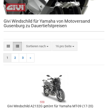
Givi Windschild für Yamaha von Motoversand
Gusenburg zu Dauertiefstpreisen
Sortieren nach
pro Seite
Sortieren nach
16 pro Seite
1
2
3
»
Givi Windschild A2132G getönt für Yamaha MT-09 (17-20)