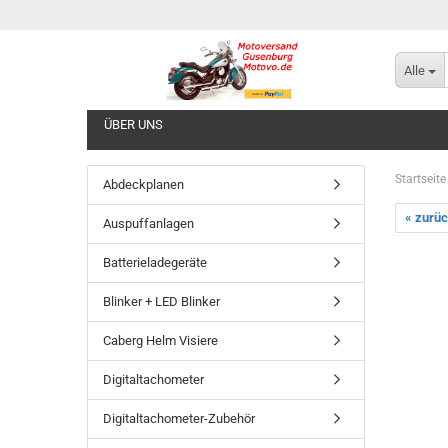
Alle
ÜBER UNS
Startseite
Abdeckplanen
« zurü
Auspuffanlagen
Batterieladegeräte
Blinker + LED Blinker
Caberg Helm Visiere
Digitaltachometer
Digitaltachometer-Zubehör