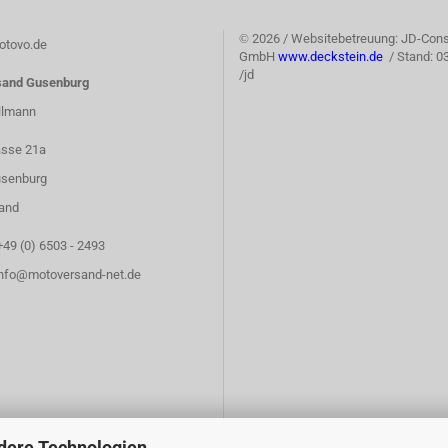
©
2026 / Websitebetreuung: JD-Cons
tovo.de
GmbH
www.deckstein.de
/ Stand: 0
/jd
sand Gusenburg
llmann
asse 21a
senburg
and
+49 (0) 6503 - 2493
info@motoversand-net.de
dere Technologien