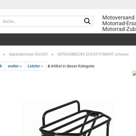
Motoversand 
Suche...
Motorrad-Ersa
Motorrad-Zub
»
»
Gepäckbrücken DUCATI
GEPÄCKBRÜCKE DUCATI P.SMART, schwarz
ck
weiter »
Letzter »
6
Artikel in dieser Kategorie