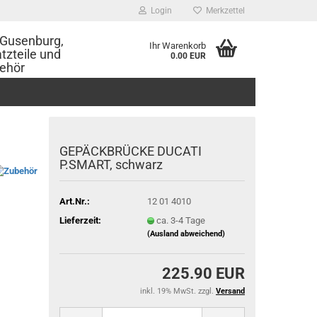
Login
Merkzettel
Gusenburg,
Ihr Warenkorb
tzteile und
0.00 EUR
ehör
GEPÄCKBRÜCKE DUCATI
P.SMART, schwarz
Art.Nr.:
12 01 4010
Lieferzeit:
ca. 3-4 Tage
(Ausland abweichend)
225.90 EUR
inkl. 19% MwSt. zzgl.
Versand