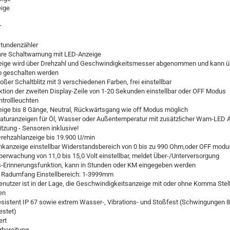
ige
r
stundenzähler
bare Schaltwarnung mit LED-Anzeige
ige wird über Drehzahl und Geschwindigkeitsmesser abgenommen und kann ü
 geschalten werden
ßer Schaltblitz mit 3 verschiedenen Farben, frei einstellbar
ktion der zweiten Display-Zeile von 1-20 Sekunden einstellbar oder OFF Modus
trollleuchten
ige bis 8 Gänge, Neutral, Rückwärtsgang wie off Modus möglich
aturanzeigen für Öl, Wasser oder Außentemperatur mit zusätzlicher Warn-LED 
itzung - Sensoren inklusive!
Drehzahlanzeige bis 19.900 U/min
nkanzeige einstellbar Widerstandsbereich von 0 bis zu 990 Ohm,oder OFF modu
berwachung von 11,0 bis 15,0 Volt einstellbar, meldet Über-/Unterversorgung
-Erinnerungsfunktion, kann in Stunden oder KM eingegeben werden
l Radumfang Einstellbereich: 1-3999mm
nutzer ist in der Lage, die Geschwindigkeitsanzeige mit oder ohne Komma Stel
en
sistent IP 67 sowie extrem Wasser-, Vibrations- und Stoßfest (Schwingungen 8
estet)
ert
rbereitung