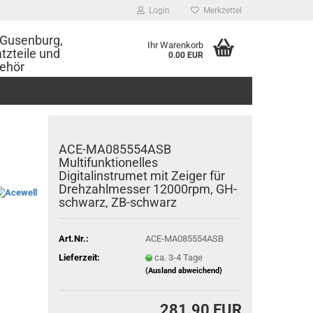
Login
Merkzettel
Gusenburg,
Ihr Warenkorb
tzteile und
0.00 EUR
ehör
ACE-MA085554ASB
Multifunktionelles
Digitalinstrumet mit Zeiger für
Drehzahlmesser 12000rpm, GH-
schwarz, ZB-schwarz
Art.Nr.:
ACE-MA085554ASB
Lieferzeit:
ca. 3-4 Tage
(Ausland abweichend)
281.90 EUR