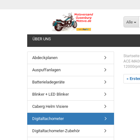
Alle
ÜBER UNS
Startseite
Abdeckplanen
ACE-MA085
12000rpm
Auspuffanlagen
« Erste
Batterieladegeräte
Blinker + LED Blinker
Caberg Helm Visiere
Digitaltachometer
Digitaltachometer-Zubehör