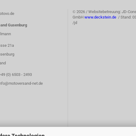
©
2026 / Websitebetreuung: JD-Cons
tovo.de
GmbH
www.deckstein.de
/ Stand: 0
/jd
sand Gusenburg
llmann
asse 21a
senburg
and
+49 (0) 6503 - 2493
info@motoversand-net.de
dere Technologien