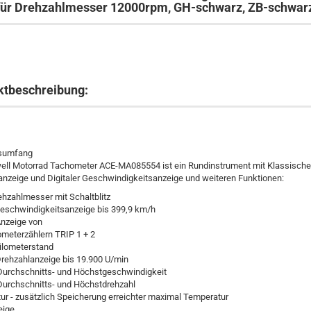
für Drehzahlmesser 12000rpm, GH-schwarz, ZB-schwarz
ktbeschreibung:
sumfang
ell Motorrad Tachometer ACE-MA085554 ist ein Rundinstrument mit Klassische
nzeige und Digitaler Geschwindigkeitsanzeige und weiteren Funktionen:
hzahlmesser mit Schaltblitz
Geschwindigkeitsanzeige bis 399,9 km/h
Anzeige von
meterzählern TRIP 1 + 2
lometerstand
Drehzahlanzeige bis 19.900 U/min
Durchschnitts- und Höchstgeschwindigkeit
Durchschnitts- und Höchstdrehzahl
r - zusätzlich Speicherung erreichter maximal Temperatur
eige