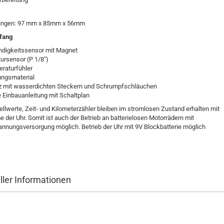
ngen: 97 mm x 85mm x 56mm
fang
digkeitssensor mit Magnet
ursensor (P 1/8")
raturfühler
ungsmaterial
z mit wasserdichten Steckern und Schrumpfschläuchen
 Einbauanleitung mit Schaltplan
tellwerte, Zeit- und Kilometerzähler bleiben im stromlosen Zustand erhalten mit
der Uhr. Somit ist auch der Betrieb an batterielosen Motorrädern mit
nnungsversorgung möglich. Betrieb der Uhr mit 9V Blockbatterie möglich
ller Informationen