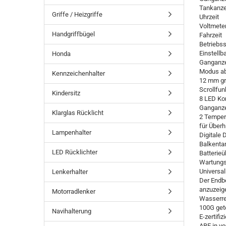
Tankanze
Griffe / Heizgriffe
Uhrzeit
Voltmete
Handgriffbügel
Fahrzeit
Betriebs
Einstell
Honda
Ganganze
Modus ab
Kennzeichenhalter
12 mm gro
Scrollfun
Kindersitz
8 LED Kon
Ganganze
Klarglas Rücklicht
2 Temper
für Überh
Lampenhalter
Digitale 
Balkenta
LED Rücklichter
Batterieü
Wartungs
Universa
Lenkerhalter
Der Endbe
anzuzeig
Motorradlenker
Wasserre
100G get
Navihalterung
E-zertifizi
ABE in vo