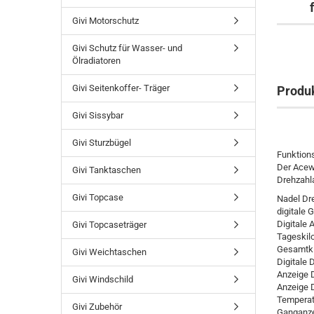
Givi Motorschutz
Givi Schutz für Wasser- und
Ölradiatoren
Givi Seitenkoffer- Träger
Produ
Givi Sissybar
Givi Sturzbügel
Funktion
Der Acew
Givi Tanktaschen
Drehzahla
Givi Topcase
Nadel Dre
digitale 
Digitale 
Givi Topcaseträger
Tageskilo
Gesamtki
Givi Weichtaschen
Digitale 
Anzeige 
Givi Windschild
Anzeige 
Temperatu
Givi Zubehör
Ganganz