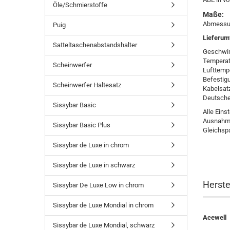
Öle/Schmierstoffe
Maße:
Abmessu
Puig
Lieferum
Satteltaschenabstandshalter
Geschwin
Temperat
Scheinwerfer
Lufttempe
Befestig
Scheinwerfer Haltesatz
Kabelsat
Deutsche
Sissybar Basic
Alle Eins
Ausnahme 
Sissybar Basic Plus
Gleichspa
Sissybar de Luxe in chrom
Sissybar de Luxe in schwarz
Herste
Sissybar De Luxe Low in chrom
Sissybar de Luxe Mondial in chrom
Acewell
Sissybar de Luxe Mondial, schwarz