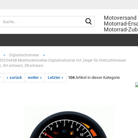
Motoversand 
Suche...
Motorrad-Ersa
Motorrad-Zub
»
»
Digitaltachometer
554ASB Multifunktionelles Digitalinstrumet mit Zeiger für Drehzahlmesser
, GH-schwarz, ZB-schwarz
r
« zurück
weiter »
Letzter »
104
Artikel in dieser Kategorie