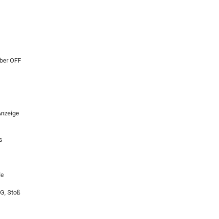
ber OFF
Anzeige
s
le
G, Stoß