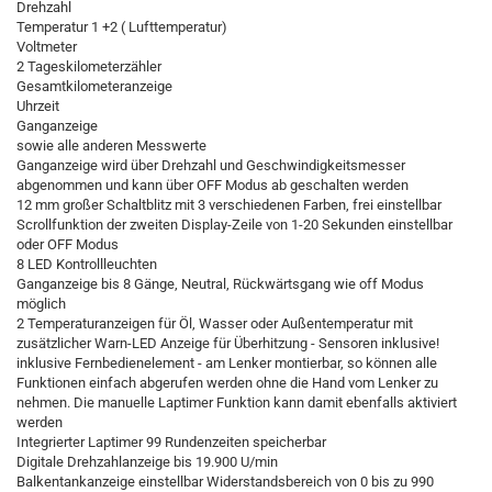
Drehzahl
Temperatur 1 +2 ( Lufttemperatur)
Voltmeter
2 Tageskilometerzähler
Gesamtkilometeranzeige
Uhrzeit
Ganganzeige
sowie alle anderen Messwerte
Ganganzeige wird über Drehzahl und Geschwindigkeitsmesser
abgenommen und kann über OFF Modus ab geschalten werden
12 mm großer Schaltblitz mit 3 verschiedenen Farben, frei einstellbar
Scrollfunktion der zweiten Display-Zeile von 1-20 Sekunden einstellbar
oder OFF Modus
8 LED Kontrollleuchten
Ganganzeige bis 8 Gänge, Neutral, Rückwärtsgang wie off Modus
möglich
2 Temperaturanzeigen für Öl, Wasser oder Außentemperatur mit
zusätzlicher Warn-LED Anzeige für Überhitzung - Sensoren inklusive!
inklusive Fernbedienelement - am Lenker montierbar, so können alle
Funktionen einfach abgerufen werden ohne die Hand vom Lenker zu
nehmen. Die manuelle Laptimer Funktion kann damit ebenfalls aktiviert
werden
Integrierter Laptimer 99 Rundenzeiten speicherbar
Digitale Drehzahlanzeige bis 19.900 U/min
Balkentankanzeige einstellbar Widerstandsbereich von 0 bis zu 990