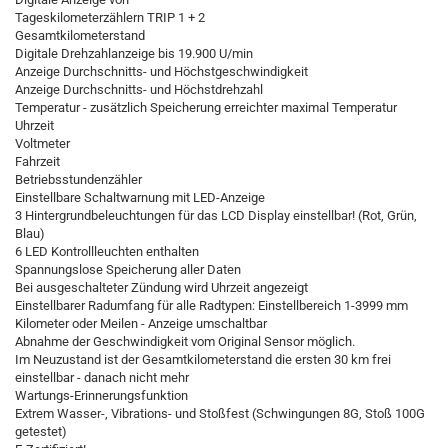
Tageskilometerzählern TRIP 1 + 2
Gesamtkilometerstand
Digitale Drehzahlanzeige bis 19.900 U/min
Anzeige Durchschnitts- und Höchstgeschwindigkeit
Anzeige Durchschnitts- und Höchstdrehzahl
Temperatur - zusätzlich Speicherung erreichter maximal Temperatur
Uhrzeit
Voltmeter
Fahrzeit
Betriebsstundenzähler
Einstellbare Schaltwarnung mit LED-Anzeige
3 Hintergrundbeleuchtungen für das LCD Display einstellbar! (Rot, Grün,
Blau)
6 LED Kontrollleuchten enthalten
Spannungslose Speicherung aller Daten
Bei ausgeschalteter Zündung wird Uhrzeit angezeigt
Einstellbarer Radumfang für alle Radtypen: Einstellbereich 1-3999 mm
Kilometer oder Meilen - Anzeige umschaltbar
Abnahme der Geschwindigkeit vom Original Sensor möglich.
Im Neuzustand ist der Gesamtkilometerstand die ersten 30 km frei
einstellbar - danach nicht mehr
Wartungs-Erinnerungsfunktion
Extrem Wasser-, Vibrations- und Stoßfest (Schwingungen 8G, Stoß 100G
getestet)