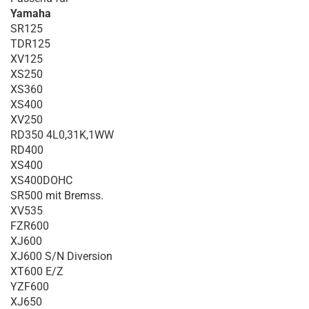
Yamaha
SR125
TDR125
XV125
XS250
XS360
XS400
XV250
RD350 4L0,31K,1WW
RD400
XS400
XS400DOHC
SR500 mit Bremss.
XV535
FZR600
XJ600
XJ600 S/N Diversion
XT600 E/Z
YZF600
XJ650