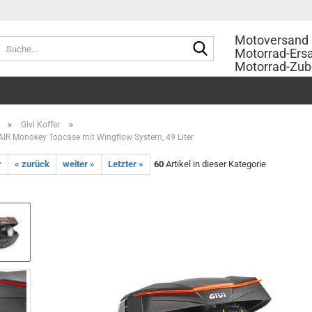
Motoversand 
Suche...
Motorrad-Ersa
Motorrad-Zub
»
»
Givi Koffer
AIR Monokey Topcase mit Wingflow System, 49 Liter
r
« zurück
weiter »
Letzter »
60
Artikel in dieser Kategorie