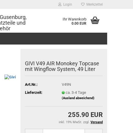
Login
Merkzettel
Gusenburg,
Ihr Warenkorb
tzteile und
0.00 EUR
ehör
GIVI V49 AIR Monokey Topcase
mit Wingflow System, 49 Liter
Art.Nr.:
V49N
Lieferzeit:
ca. 3-4 Tage
(Ausland abweichend)
255.90 EUR
inkl. 19% MwSt. zzgl.
Versand