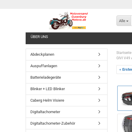
Alle
ÜBER UNS
Startseite
Abdeckplanen
GIVI V49 
Auspuffanlagen
« Erste
Batterieladegeräte
Blinker + LED Blinker
Caberg Helm Visiere
Digitaltachometer
Digitaltachometer-Zubehör