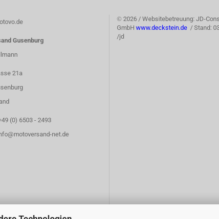
©
2026 / Websitebetreuung: JD-Cons
tovo.de
GmbH
www.deckstein.de
/ Stand: 0
/jd
sand Gusenburg
llmann
asse 21a
senburg
and
+49 (0) 6503 - 2493
info@motoversand-net.de
dere Technologien