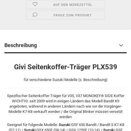
AUF DEN MERKZETTEL
FRAGE ZUM PRODUKT
Beschreibung
Givi Seitenkoffer-Träger PLX539
für verschiedene Suzuki Modelle (s. Beschreibung)
Spezifischer Seitenkoffer-Träger für V35, V37 MONOKEY® SIDE Koffer
WICHTIG: seit 2009 wird in einigen Ländern das Modell Bandit K9
angeboten, während in anderen Ländern nach wie vor die Vorgänger-
Modelle K7-K8 verkauft werden / die Original Blinker müssen versetzt
werden
Geeignet für folgende Modelle:
Suzuki
GSF 650 Bandit / Bandit S K7-K8
(07-11) /
Suzuki
GSX 650F (08-14) / GSX 1250F (10-16) /
Suzuk
i GSF