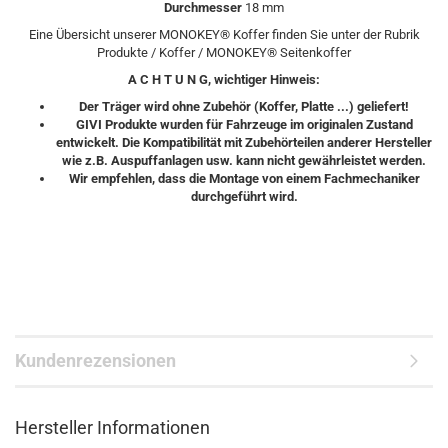
Durchmesser
18 mm
Eine Übersicht unserer MONOKEY® Koffer finden Sie unter der Rubrik
Produkte / Koffer / MONOKEY® Seitenkoffer
A C H T U N G, wichtiger Hinweis:
Der Träger wird ohne Zubehör (Koffer, Platte ...) geliefert!
GIVI Produkte wurden für Fahrzeuge im originalen Zustand
entwickelt. Die Kompatibilität mit Zubehörteilen anderer Hersteller
wie z.B. Auspuffanlagen usw. kann nicht gewährleistet werden.
Wir empfehlen, dass die Montage von einem Fachmechaniker
durchgeführt wird.
Kundenrezensionen
Hersteller Informationen