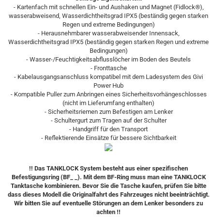
- Kartenfach mit schnellen Ein- und Aushaken und Magnet (Fidlock®),
wasserabweisend, Wasserdichtheitsgrad IPX5 (beständig gegen starken
Regen und extreme Bedingungen)
- Herausnehmbarer wasserabweisender Innensack,
Wasserdichtheitsgrad IPX5 (beständig gegen starken Regen und extreme
Bedingungen)
- Wasser-/Feuchtigkeitsabflusslöcher im Boden des Beutels
- Fronttasche
- Kabelausgangsanschluss kompatibel mit dem Ladesystem des Givi
Power Hub
- Kompatible Puller zum Anbringen eines Sicherheitsvorhängeschlosses
(nicht im Lieferumfang enthalten)
- Sicherheitsriemen zum Befestigen am Lenker
- Schultergurt zum Tragen auf der Schulter
- Handgriff für den Transport
- Reflektierende Einsätze für bessere Sichtbarkeit
!! Das TANKLOCK System besteht aus einer spezifischen
Befestigungsring (BF_ _). Mit dem BF-Ring muss man eine TANKLOCK
Tanktasche kombinieren. Bevor Sie die Tasche kaufen, prüfen Sie bitte
dass dieses Modell die Originalfahrt des Fahrzeuges nicht beeinträchtigt.
Wir bitten Sie auf eventuelle Störungen an dem Lenker besonders zu
achten !!