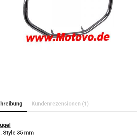
hreibung
Kundenrezensionen (1)
ügel
. Style 35 mm