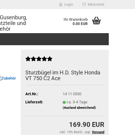
Login
Merkzettel
Gusenburg,
Ihr Warenkorb
tzteile und
0.00 EUR
ehör
Sturzbügel im H.D. Style Honda
VT 750 C2 Ace
Art.Nr.:
14 11 0530
Lieferzeit:
ca. 3-4 Tage
(Ausland abweichend)
169.90 EUR
inkl. 19% MwSt. zzgl.
Versand