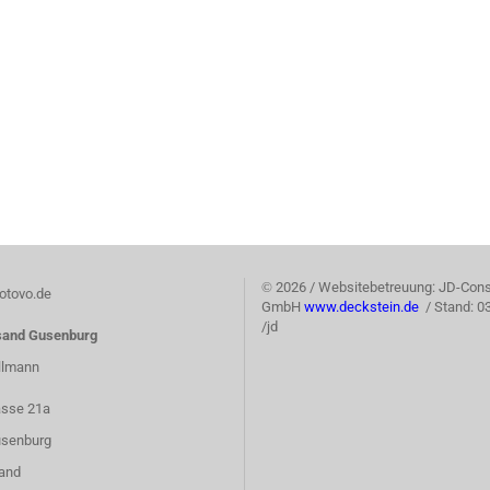
©
2026 / Websitebetreuung: JD-Cons
tovo.de
GmbH
www.deckstein.de
/ Stand: 0
/jd
sand Gusenburg
llmann
asse 21a
senburg
and