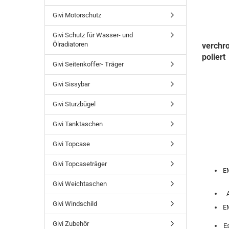
Givi Motorschutz
Givi Schutz für Wasser- und
Ölradiatoren
verchr
poliert
Givi Seitenkoffer- Träger
Givi Sissybar
Givi Sturzbügel
Givi Tanktaschen
Givi Topcase
Givi Topcaseträger
E
Givi Weichtaschen
Givi Windschild
E
Givi Zubehör
E