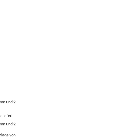
 mm und 2
liefert.
 mm und 2
nlage von