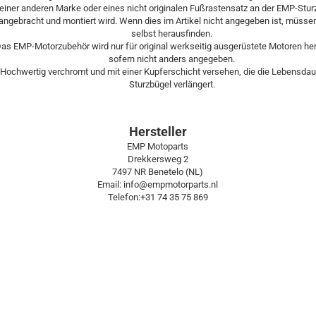
einer anderen Marke oder eines nicht originalen Fußrastensatz an der EMP-Stu
angebracht und montiert wird. Wenn dies im Artikel nicht angegeben ist, müsse
selbst herausfinden.
as EMP-Motorzubehör wird nur für original werkseitig ausgerüstete Motoren her
sofern nicht anders angegeben.
Hochwertig verchromt und mit einer Kupferschicht versehen, die die Lebensdaue
Sturzbügel verlängert.
Hersteller
EMP Motoparts
Drekkersweg 2
7497 NR Benetelo (NL)
Email: info@empmotorparts.nl
Telefon:+31 74 35 75 869