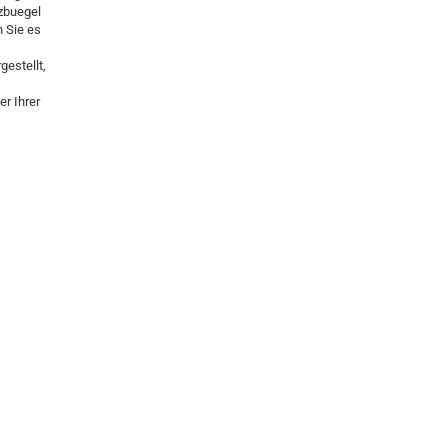
rzbuegel
n Sie es
gestellt,
r Ihrer