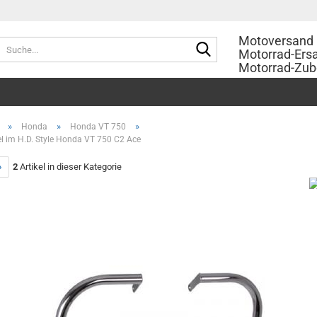
Motoversand 
Suche...
Motorrad-Ersa
Motorrad-Zub
»
»
»
Honda
Honda VT 750
l im H.D. Style Honda VT 750 C2 Ace
»
2
Artikel in dieser Kategorie