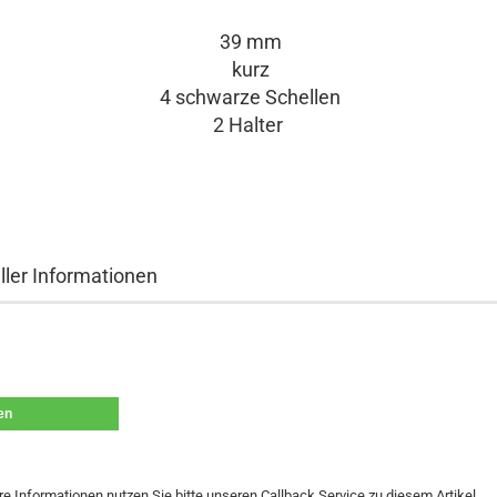
39 mm
kurz
4 schwarze Schellen
2 Halter
ller Informationen
len
re Informationen nutzen Sie bitte unseren Callback Service zu diesem Artikel.