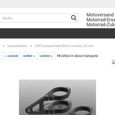
Motoversand 
Suche...
Motorrad-Ersa
Motorrad-Zub
»
»
Lampenhalter
CNC Lampenhalter-Set in schwarz, 39 mm
r
« zurück
weiter »
Letzter »
19
Artikel in dieser Kategorie