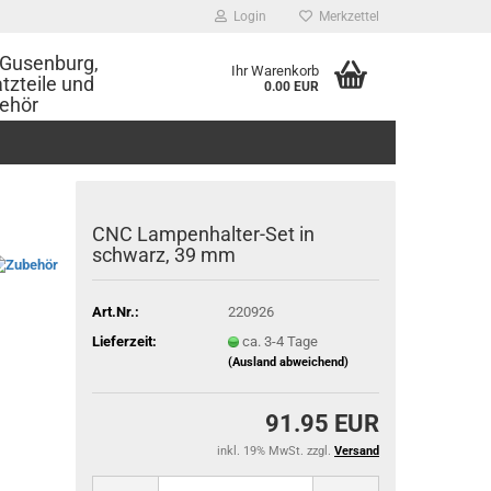
Login
Merkzettel
Gusenburg,
Ihr Warenkorb
tzteile und
0.00 EUR
ehör
CNC Lampenhalter-Set in
schwarz, 39 mm
Art.Nr.:
220926
Lieferzeit:
ca. 3-4 Tage
(Ausland abweichend)
91.95 EUR
inkl. 19% MwSt. zzgl.
Versand