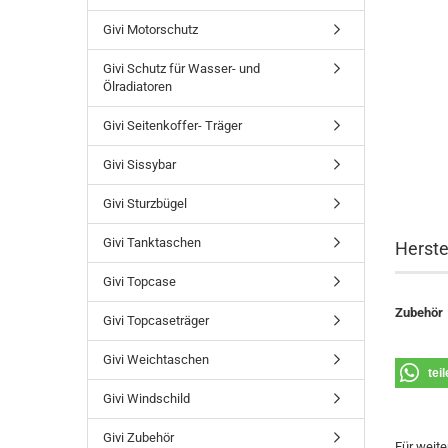
Givi Motorschutz
Givi Schutz für Wasser- und
Ölradiatoren
Givi Seitenkoffer- Träger
Givi Sissybar
Givi Sturzbügel
Givi Tanktaschen
Herste
Givi Topcase
Zubehör
Givi Topcaseträger
Givi Weichtaschen
tei
Givi Windschild
Givi Zubehör
Für weite