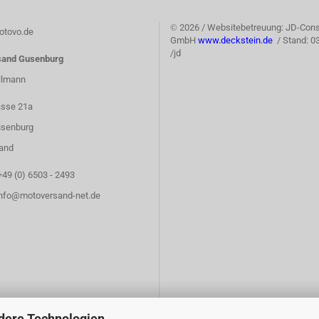
©
2026 / Websitebetreuung: JD-Cons
tovo.de
GmbH
www.deckstein.de
/ Stand: 0
/jd
sand Gusenburg
llmann
asse 21a
senburg
and
+49 (0) 6503 - 2493
info@motoversand-net.de
dere Technologien