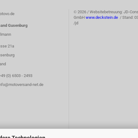
©
2026 / Websitebetreuung: JD-Cons
tovo.de
GmbH
www.deckstein.de
/ Stand: 0
/jd
sand Gusenburg
llmann
asse 21a
senburg
and
+49 (0) 6503 - 2493
info@motoversand-net.de
dere Technologien