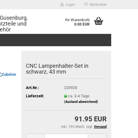
Login
Merkzettel
Gusenburg,
Ihr Warenkorb
tzteile und
0.00 EUR
ehör
CNC Lampenhalter-Set in
schwarz, 43 mm
Art.Nr.:
220928
Lieferzeit:
ca. 3-4 Tage
(Ausland abweichend)
91.95 EUR
inkl. 19% MwSt. zzgl.
Versand