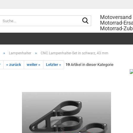
Motoversand 
Suche...
Motorrad-Ersa
Motorrad-Zub
»
»
Lampenhalter
CNC Lampenhalter-Set in schwarz, 43 mm
r
« zurück
weiter »
Letzter »
19
Artikel in dieser Kategorie