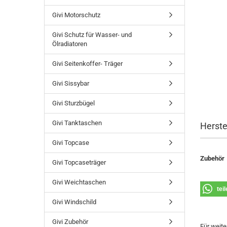
Givi Motorschutz
Givi Schutz für Wasser- und
Ölradiatoren
Givi Seitenkoffer- Träger
Givi Sissybar
Givi Sturzbügel
Givi Tanktaschen
Herste
Givi Topcase
Zubehör
Givi Topcaseträger
Givi Weichtaschen
tei
Givi Windschild
Givi Zubehör
Für weite