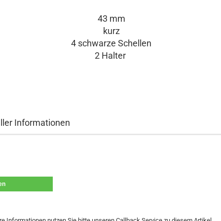
43 mm
kurz
4 schwarze Schellen
2 Halter
ller Informationen
len
re Informationen nutzen Sie bitte unseren Callback Service zu diesem Artikel.