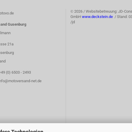
©
2026 / Websitebetreuung: JD-Cons
tovo.de
GmbH
www.deckstein.de
/ Stand: 0
/jd
sand Gusenburg
llmann
asse 21a
senburg
and
+49 (0) 6503 - 2493
info@motoversand-net.de
dere Technologien