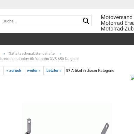
Motoversand 
Suche...
Motorrad-Ersa
Motorrad-Zub
»
»
Satteltaschenabstandshalter
chenabstandhalter für Yamaha XVS 650 Dragstar
r
« zurück
weiter »
Letzter »
57
Artikel in dieser Kategorie