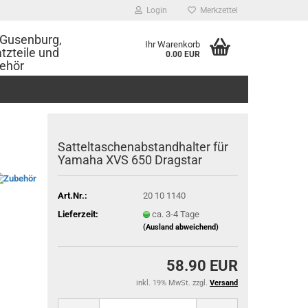
Login
Merkzettel
Gusenburg,
Ihr Warenkorb
tzteile und
0.00 EUR
ehör
Satteltaschenabstandhalter für
Yamaha XVS 650 Dragstar
Art.Nr.:
20 10 1140
Lieferzeit:
ca. 3-4 Tage
(Ausland abweichend)
58.90 EUR
inkl. 19% MwSt. zzgl.
Versand