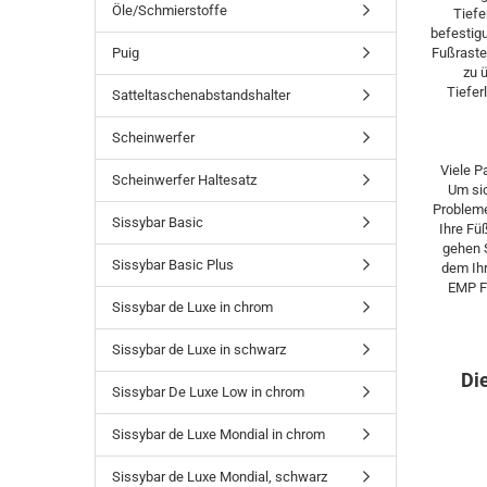
Öle/Schmierstoffe
Tiefe
befestigu
Puig
Fußraste
zu 
Tiefer
Satteltaschenabstandshalter
Scheinwerfer
Viele P
Scheinwerfer Haltesatz
Um sic
Probleme
Sissybar Basic
Ihre Fü
gehen 
Sissybar Basic Plus
dem Ihr
EMP Fu
Sissybar de Luxe in chrom
Sissybar de Luxe in schwarz
Di
Sissybar De Luxe Low in chrom
Sissybar de Luxe Mondial in chrom
Sissybar de Luxe Mondial, schwarz