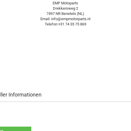
EMP Motoparts
Drekkersweg 2
7497 NR Benetelo (NL)
Email: info@empmotorparts.nl
Telefon:+31 74 35 75 869
ller Informationen