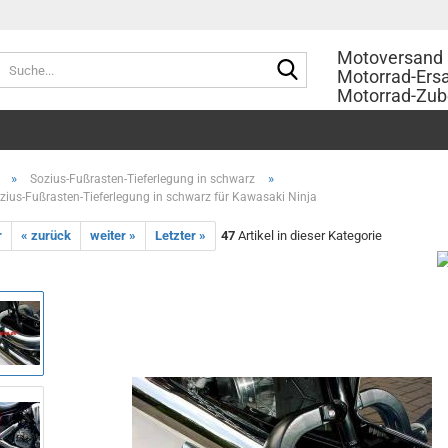
Motoversand 
Suche...
Motorrad-Ersa
Motorrad-Zub
»
»
Sozius-Fußrasten-Tieferlegung in schwarz
zius-Fußrasten-Tieferlegung in schwarz für Kawasaki Ninja
r
« zurück
weiter »
Letzter »
47
Artikel in dieser Kategorie