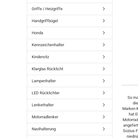
Griffe / Heizgriffe
Handgriffbügel
Honda
Kennzeichenhalter
Kindersitz
Klarglas Rücklicht
Lampenhalter
LED Rücklichter
So ma
di
Lenkerhalter
Marken
hat E
Motorradlenker
Motorrad
angefert
Navihalterung
Sozius-F
niedri