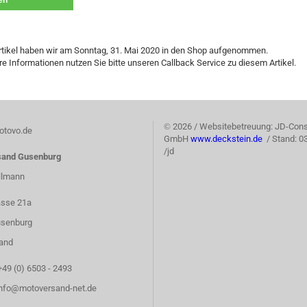
len
rtikel haben wir am Sonntag, 31. Mai 2020 in den Shop aufgenommen.
re Informationen nutzen Sie bitte unseren Callback Service zu diesem Artikel.
©
2026 / Websitebetreuung: JD-Cons
tovo.de
GmbH
www.deckstein.de
/ Stand: 0
/jd
sand Gusenburg
llmann
asse 21a
senburg
and
+49 (0) 6503 - 2493
info@motoversand-net.de