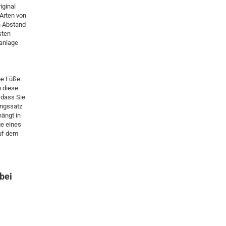
iginal
 Arten von
n Abstand
sten
 anlage
be Füße.
n diese
 dass Sie
ungssatz
ängt in
ge eines
auf dem
bei