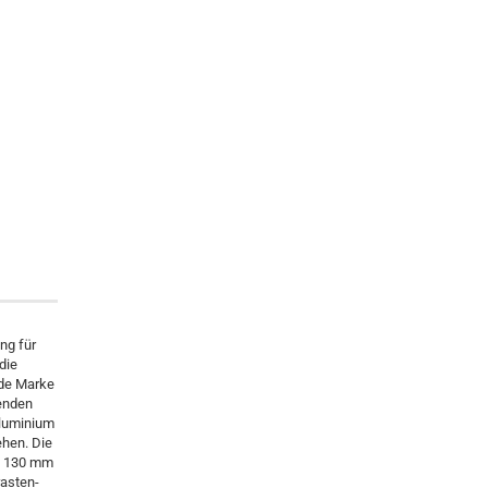
ng für
die
ede Marke
fenden
aluminium
ehen. Die
 - 130 mm
rasten-