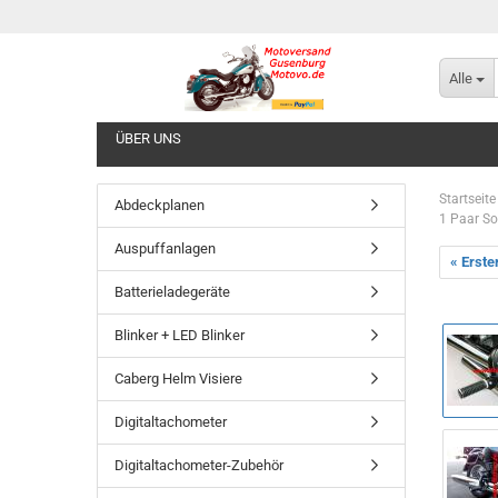
Alle
ÜBER UNS
Startseite
Abdeckplanen
1 Paar So
Auspuffanlagen
« Erste
Batterieladegeräte
Blinker + LED Blinker
Caberg Helm Visiere
Digitaltachometer
Digitaltachometer-Zubehör