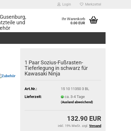
Login
Merkzettel
Gusenburg,
Ihr Warenkorb
tzteile und
0.00 EUR
ehör
1 Paar Sozius-Fußrasten-
Tieferlegung in schwarz für
Kawasaki Ninja
Art.Nr.:
15 10 11350 3 BL
Lieferzeit:
ca. 3-4 Tage
(Ausland abweichend)
132.90 EUR
inkl. 19% MwSt. zzgl.
Versand