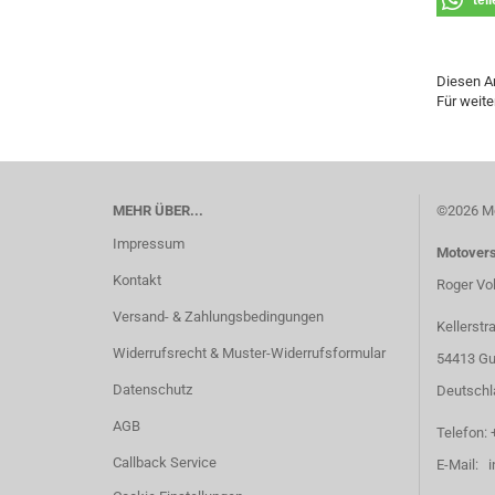
tei
Diesen A
Für weite
MEHR ÜBER...
©2026 Mo
Impressum
Motover
Kontakt
Roger Vo
Versand- & Zahlungsbedingungen
Kellerstr
Widerrufsrecht & Muster-Widerrufsformular
54413 Gu
Datenschutz
Deutschl
AGB
Telefon: 
Callback Service
E-Mail: 