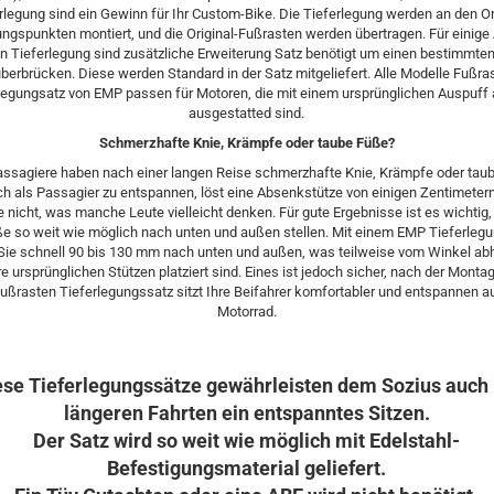
rlegung sind ein Gewinn für Ihr Custom-Bike. Die Tieferlegung werden an den Or
ngspunkten montiert, und die Original-Fußrasten werden übertragen. Für einige
n Tieferlegung sind zusätzliche Erweiterung Satz benötigt um einen bestimmte
überbrücken. Diese werden Standard in der Satz mitgeliefert. Alle Modelle Fußra
legungsatz von EMP passen für Motoren, die mit einem ursprünglichen Auspuff
ausgestatted sind.
Schmerzhafte Knie, Krämpfe oder taube Füße?
assagiere haben nach einer langen Reise schmerzhafte Knie, Krämpfe oder tau
h als Passagier zu entspannen, löst eine Absenkstütze von einigen Zentimeter
 nicht, was manche Leute vielleicht denken. Für gute Ergebnisse ist es wichtig,
ße so weit wie möglich nach unten und außen stellen. Mit einem EMP Tieferleg
Sie schnell 90 bis 130 mm nach unten und außen, was teilweise vom Winkel abh
e ursprünglichen Stützen platziert sind. Eines ist jedoch sicher, nach der Monta
ßrasten Tieferlegungssatz sitzt Ihre Beifahrer komfortabler und entspannen 
Motorrad.​
ese Tieferlegungssätze gewährleisten dem Sozius auch 
längeren Fahrten ein entspanntes Sitzen.
Der Satz wird so weit wie möglich mit Edelstahl-
Befestigungsmaterial geliefert.