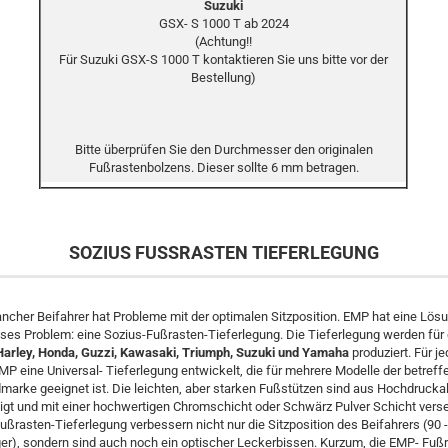
Suzuki
GSX- S 1000 T ab 2024
(Achtung!!
Für Suzuki GSX-S 1000 T kontaktieren Sie uns bitte vor der
Bestellung)
Bitte überprüfen Sie den Durchmesser den originalen
Fußrastenbolzens. Dieser sollte 6 mm betragen.
SOZIUS FUSSRASTEN TIEFERLEGUNG
ncher Beifahrer hat Probleme mit der optimalen Sitzposition. EMP hat eine Lösu
eses Problem: eine Sozius-Fußrasten-Tieferlegung. Die Tieferlegung werden für 
Harley, Honda, Guzzi, Kawasaki, Triumph, Suzuki und Yamaha
produziert. Für j
MP eine Universal- Tieferlegung entwickelt, die für mehrere Modelle der betref
marke geeignet ist. Die leichten, aber starken Fußstützen sind aus Hochdruck
igt und mit einer hochwertigen Chromschicht oder Schwärz Pulver Schicht vers
ußrasten-Tieferlegung verbessern nicht nur die Sitzposition des Beifahrers (90
ger), sondern sind auch noch ein optischer Leckerbissen. Kurzum, die EMP- Fuß