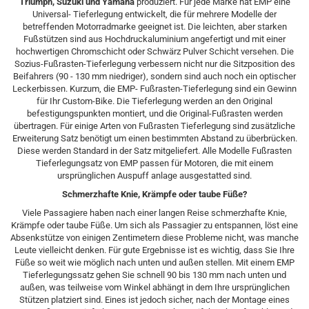
Triumph, Suzuki und Yamaha
produziert. Für jede Marke hat EMP eine
Universal- Tieferlegung entwickelt, die für mehrere Modelle der
betreffenden Motorradmarke geeignet ist. Die leichten, aber starken
Fußstützen sind aus Hochdruckaluminium angefertigt und mit einer
hochwertigen Chromschicht oder Schwärz Pulver Schicht versehen. Die
Sozius-Fußrasten-Tieferlegung verbessern nicht nur die Sitzposition des
Beifahrers (90 - 130 mm niedriger), sondern sind auch noch ein optischer
Leckerbissen. Kurzum, die EMP- Fußrasten-Tieferlegung sind ein Gewinn
für Ihr Custom-Bike. Die Tieferlegung werden an den Original
befestigungspunkten montiert, und die Original-Fußrasten werden
übertragen. Für einige Arten von Fußrasten Tieferlegung sind zusätzliche
Erweiterung Satz benötigt um einen bestimmten Abstand zu überbrücken.
Diese werden Standard in der Satz mitgeliefert. Alle Modelle Fußrasten
Tieferlegungsatz von EMP passen für Motoren, die mit einem
ursprünglichen Auspuff anlage ausgestatted sind.
Schmerzhafte Knie, Krämpfe oder taube Füße?
Viele Passagiere haben nach einer langen Reise schmerzhafte Knie,
Krämpfe oder taube Füße. Um sich als Passagier zu entspannen, löst eine
Absenkstütze von einigen Zentimetern diese Probleme nicht, was manche
Leute vielleicht denken. Für gute Ergebnisse ist es wichtig, dass Sie Ihre
Füße so weit wie möglich nach unten und außen stellen. Mit einem EMP
Tieferlegungssatz gehen Sie schnell 90 bis 130 mm nach unten und
außen, was teilweise vom Winkel abhängt in dem Ihre ursprünglichen
Stützen platziert sind. Eines ist jedoch sicher, nach der Montage eines