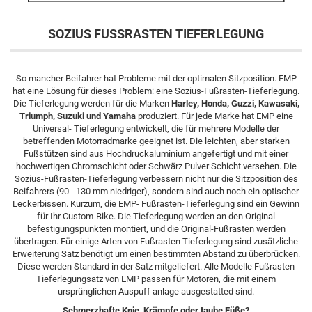
SOZIUS FUSSRASTEN TIEFERLEGUNG
So mancher Beifahrer hat Probleme mit der optimalen Sitzposition. EMP
hat eine Lösung für dieses Problem: eine Sozius-Fußrasten-Tieferlegung.
Die Tieferlegung werden für die Marken
Harley, Honda, Guzzi, Kawasaki,
Triumph, Suzuki und Yamaha
produziert. Für jede Marke hat EMP eine
Universal- Tieferlegung entwickelt, die für mehrere Modelle der
betreffenden Motorradmarke geeignet ist. Die leichten, aber starken
Fußstützen sind aus Hochdruckaluminium angefertigt und mit einer
hochwertigen Chromschicht oder Schwärz Pulver Schicht versehen. Die
Sozius-Fußrasten-Tieferlegung verbessern nicht nur die Sitzposition des
Beifahrers (90 - 130 mm niedriger), sondern sind auch noch ein optischer
Leckerbissen. Kurzum, die EMP- Fußrasten-Tieferlegung sind ein Gewinn
für Ihr Custom-Bike. Die Tieferlegung werden an den Original
befestigungspunkten montiert, und die Original-Fußrasten werden
übertragen. Für einige Arten von Fußrasten Tieferlegung sind zusätzliche
Erweiterung Satz benötigt um einen bestimmten Abstand zu überbrücken.
Diese werden Standard in der Satz mitgeliefert. Alle Modelle Fußrasten
Tieferlegungsatz von EMP passen für Motoren, die mit einem
ursprünglichen Auspuff anlage ausgestatted sind.
Schmerzhafte Knie, Krämpfe oder taube Füße?