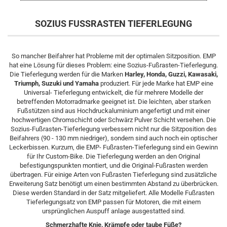
SOZIUS FUSSRASTEN TIEFERLEGUNG
So mancher Beifahrer hat Probleme mit der optimalen Sitzposition. EMP
hat eine Lösung für dieses Problem: eine Sozius-Fußrasten-Tieferlegung.
Die Tieferlegung werden für die Marken
Harley, Honda, Guzzi, Kawasaki,
Triumph, Suzuki und Yamaha
produziert. Für jede Marke hat EMP eine
Universal- Tieferlegung entwickelt, die für mehrere Modelle der
betreffenden Motorradmarke geeignet ist. Die leichten, aber starken
Fußstützen sind aus Hochdruckaluminium angefertigt und mit einer
hochwertigen Chromschicht oder Schwärz Pulver Schicht versehen. Die
Sozius-Fußrasten-Tieferlegung verbessern nicht nur die Sitzposition des
Beifahrers (90 - 130 mm niedriger), sondern sind auch noch ein optischer
Leckerbissen. Kurzum, die EMP- Fußrasten-Tieferlegung sind ein Gewinn
für Ihr Custom-Bike. Die Tieferlegung werden an den Original
befestigungspunkten montiert, und die Original-Fußrasten werden
übertragen. Für einige Arten von Fußrasten Tieferlegung sind zusätzliche
Erweiterung Satz benötigt um einen bestimmten Abstand zu überbrücken.
Diese werden Standard in der Satz mitgeliefert. Alle Modelle Fußrasten
Tieferlegungsatz von EMP passen für Motoren, die mit einem
ursprünglichen Auspuff anlage ausgestatted sind.
Schmerzhafte Knie, Krämpfe oder taube Füße?