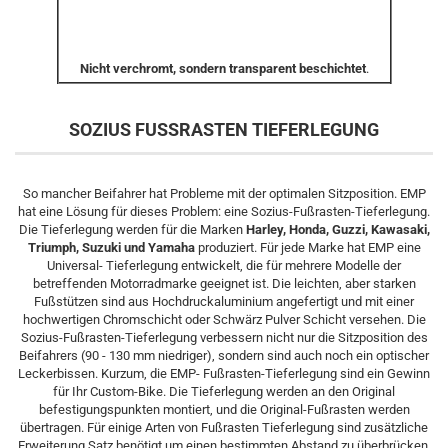
Nicht verchromt, sondern transparent beschichtet
.
SOZIUS FUSSRASTEN TIEFERLEGUNG
So mancher Beifahrer hat Probleme mit der optimalen Sitzposition. EMP
hat eine Lösung für dieses Problem: eine Sozius-Fußrasten-Tieferlegung.
Die Tieferlegung werden für die Marken
Harley, Honda, Guzzi, Kawasaki,
Triumph, Suzuki und Yamaha
produziert. Für jede Marke hat EMP eine
Universal- Tieferlegung entwickelt, die für mehrere Modelle der
betreffenden Motorradmarke geeignet ist. Die leichten, aber starken
Fußstützen sind aus Hochdruckaluminium angefertigt und mit einer
hochwertigen Chromschicht oder Schwärz Pulver Schicht versehen. Die
Sozius-Fußrasten-Tieferlegung verbessern nicht nur die Sitzposition des
Beifahrers (90 - 130 mm niedriger), sondern sind auch noch ein optischer
Leckerbissen. Kurzum, die EMP- Fußrasten-Tieferlegung sind ein Gewinn
für Ihr Custom-Bike. Die Tieferlegung werden an den Original
befestigungspunkten montiert, und die Original-Fußrasten werden
übertragen. Für einige Arten von Fußrasten Tieferlegung sind zusätzliche
Erweiterung Satz benötigt um einen bestimmten Abstand zu überbrücken.