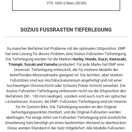
VTX 1800 S Retro (SC49)
SOZIUS FUSSRASTEN TIEFERLEGUNG
So mancher Beifahrer hat Probleme mit der optimalen Sitzposition. EMP
hat eine Lösung für dieses Problem: eine Sozius-Fußrasten-Tieferlegung.
Die Tieferlegung werden für die Marken
Harley, Honda, Guzzi, Kawasaki,
Triumph, Suzuki und Yamaha
produziert. Für jede Marke hat EMP eine
Universal- Tieferlegung entwickelt, die für mehrere Modelle der
betreffenden Motorradmarke geeignet ist. Die leichten, aber starken
Fußstützen sind aus Hochdruckaluminium angefertigt und mit einer
hochwertigen Chromschicht oder Schwärz Pulver Schicht versehen. Die
Sozius-Fußrasten-Tieferlegung verbessern nicht nur die Sitzposition des
Beifahrers (90 - 130 mm niedriger), sondern sind auch noch ein optischer
Leckerbissen. Kurzum, die EMP- Fußrasten-Tieferlegung sind ein Gewinn
für Ihr Custom-Bike. Die Tieferlegung werden an den Original
befestigungspunkten montiert, und die Original-Fußrasten werden
übertragen. Für einige Arten von Fußrasten Tieferlegung sind zusätzliche
Erweiterung Satz benötigt um einen bestimmten Abstand zu überbrücken.
Diese werden Standard in der Satz mitgeliefert. Alle Modelle Fußrasten