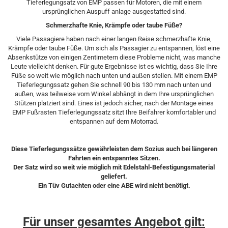
Tieferlegungsatz von EMP passen für Motoren, die mit einem
ursprünglichen Auspuff anlage ausgestatted sind.
Schmerzhafte Knie, Krämpfe oder taube Füße?
Viele Passagiere haben nach einer langen Reise schmerzhafte Knie,
Krämpfe oder taube Füße. Um sich als Passagier zu entspannen, löst eine
Absenkstütze von einigen Zentimetern diese Probleme nicht, was manche
Leute vielleicht denken. Für gute Ergebnisse ist es wichtig, dass Sie Ihre
Füße so weit wie möglich nach unten und außen stellen. Mit einem EMP
Tieferlegungssatz gehen Sie schnell 90 bis 130 mm nach unten und
außen, was teilweise vom Winkel abhängt in dem Ihre ursprünglichen
Stützen platziert sind. Eines ist jedoch sicher, nach der Montage eines
EMP Fußrasten Tieferlegungssatz sitzt Ihre Beifahrer komfortabler und
entspannen auf dem Motorrad.​
Diese Tieferlegungssätze gewährleisten dem Sozius auch bei längeren
Fahrten ein entspanntes Sitzen.
Der Satz wird so weit wie möglich mit Edelstahl-Befestigungsmaterial
geliefert.
Ein Tüv Gutachten oder eine ABE wird nicht benötigt.
Für unser gesamtes Angebot gilt: