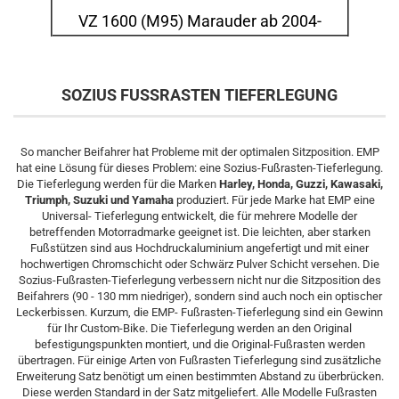
VZ 1600 (M95) Marauder ab 2004-
SOZIUS FUSSRASTEN TIEFERLEGUNG
So mancher Beifahrer hat Probleme mit der optimalen Sitzposition. EMP
hat eine Lösung für dieses Problem: eine Sozius-Fußrasten-Tieferlegung.
Die Tieferlegung werden für die Marken
Harley, Honda, Guzzi, Kawasaki,
Triumph, Suzuki und Yamaha
produziert. Für jede Marke hat EMP eine
Universal- Tieferlegung entwickelt, die für mehrere Modelle der
betreffenden Motorradmarke geeignet ist. Die leichten, aber starken
Fußstützen sind aus Hochdruckaluminium angefertigt und mit einer
hochwertigen Chromschicht oder Schwärz Pulver Schicht versehen. Die
Sozius-Fußrasten-Tieferlegung verbessern nicht nur die Sitzposition des
Beifahrers (90 - 130 mm niedriger), sondern sind auch noch ein optischer
Leckerbissen. Kurzum, die EMP- Fußrasten-Tieferlegung sind ein Gewinn
für Ihr Custom-Bike. Die Tieferlegung werden an den Original
befestigungspunkten montiert, und die Original-Fußrasten werden
übertragen. Für einige Arten von Fußrasten Tieferlegung sind zusätzliche
Erweiterung Satz benötigt um einen bestimmten Abstand zu überbrücken.
Diese werden Standard in der Satz mitgeliefert. Alle Modelle Fußrasten