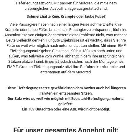
Tieferlegungsatz von EMP passen für Motoren, die mit einem
ursprünglichen Auspuff anlage ausgestatted sind.
Schmerzhafte Knie, Krämpfe oder taube Füße?
Viele Passagiere haben nach einer langen Reise schmerzhafte Knie,
Krämpfe oder taube Füße. Um sich als Passagier zu entspannen, löst eine
Absenkstütze von einigen Zentimetern diese Probleme nicht, was manche
Leute vielleicht denken. Für gute Ergebnisse ist es wichtig, dass Sie Ihre
Füße so weit wie möglich nach unten und außen stellen. Mit einem EMP
Tieferlegungssatz gehen Sie schnell 90 bis 130 mm nach unten und
außen, was teilweise vom Winkel abhängt in dem Ihre ursprünglichen
Stützen platziert sind. Eines ist jedoch sicher, nach der Montage eines
EMP Fußrasten Tieferlegungssatz sitzt Ihre Beifahrer komfortabler und
entspannen auf dem Motorrad.​
Diese Tieferlegungssätze gewährleisten dem Sozius auch bei längeren
Fahrten ein entspanntes Sitzen.
Der Satz wird so weit wie möglich mit Edelstahl-Befestigungsmaterial
geliefert.
Ein Tüv Gutachten oder eine ABE wird nicht benötigt.
Für unser gesamtes Angebot gilt: