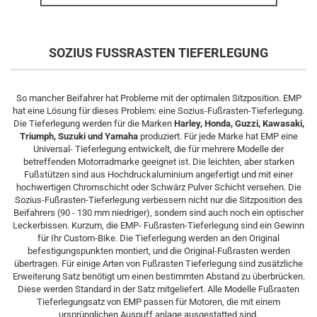
SOZIUS FUSSRASTEN TIEFERLEGUNG
So mancher Beifahrer hat Probleme mit der optimalen Sitzposition. EMP
hat eine Lösung für dieses Problem: eine Sozius-Fußrasten-Tieferlegung.
Die Tieferlegung werden für die Marken
Harley, Honda, Guzzi, Kawasaki,
Triumph, Suzuki und Yamaha
produziert. Für jede Marke hat EMP eine
Universal- Tieferlegung entwickelt, die für mehrere Modelle der
betreffenden Motorradmarke geeignet ist. Die leichten, aber starken
Fußstützen sind aus Hochdruckaluminium angefertigt und mit einer
hochwertigen Chromschicht oder Schwärz Pulver Schicht versehen. Die
Sozius-Fußrasten-Tieferlegung verbessern nicht nur die Sitzposition des
Beifahrers (90 - 130 mm niedriger), sondern sind auch noch ein optischer
Leckerbissen. Kurzum, die EMP- Fußrasten-Tieferlegung sind ein Gewinn
für Ihr Custom-Bike. Die Tieferlegung werden an den Original
befestigungspunkten montiert, und die Original-Fußrasten werden
übertragen. Für einige Arten von Fußrasten Tieferlegung sind zusätzliche
Erweiterung Satz benötigt um einen bestimmten Abstand zu überbrücken.
Diese werden Standard in der Satz mitgeliefert. Alle Modelle Fußrasten
Tieferlegungsatz von EMP passen für Motoren, die mit einem
ursprünglichen Auspuff anlage ausgestatted sind.