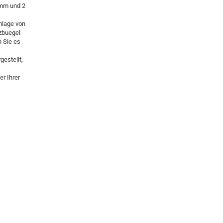
 mm und 2
nlage von
rzbuegel
n Sie es
gestellt,
r Ihrer