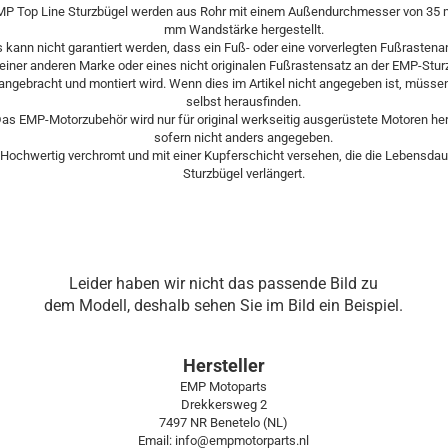
MP Top Line Sturzbügel werden aus Rohr mit einem Außendurchmesser von 35
mm Wandstärke hergestellt.
s kann nicht garantiert werden, dass ein Fuß- oder eine vorverlegten Fußrastena
einer anderen Marke oder eines nicht originalen Fußrastensatz an der EMP-Stu
angebracht und montiert wird. Wenn dies im Artikel nicht angegeben ist, müsse
selbst herausfinden.
as EMP-Motorzubehör wird nur für original werkseitig ausgerüstete Motoren her
sofern nicht anders angegeben.
Hochwertig verchromt und mit einer Kupferschicht versehen, die die Lebensdaue
Sturzbügel verlängert.
Leider haben wir nicht das passende Bild zu
dem Modell, deshalb sehen Sie im Bild ein Beispiel.
Hersteller
EMP Motoparts
Drekkersweg 2
7497 NR Benetelo (NL)
Email: info@empmotorparts.nl