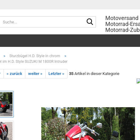
Motoversand 
Suche...
Motorrad-Ersa
Motorrad-Zub
»
»
Sturzbügel H.D. Style in chrom
l im H.D. Style SUZUKI M 1800R Intruder
r
« zurück
weiter »
Letzter »
35
Artikel in dieser Kategorie