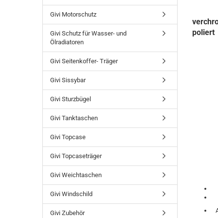
Givi Motorschutz
verchr
poliert
Givi Schutz für Wasser- und
Ölradiatoren
Givi Seitenkoffer- Träger
Givi Sissybar
Givi Sturzbügel
Givi Tanktaschen
Givi Topcase
Givi Topcaseträger
Givi Weichtaschen
Givi Windschild
Givi Zubehör