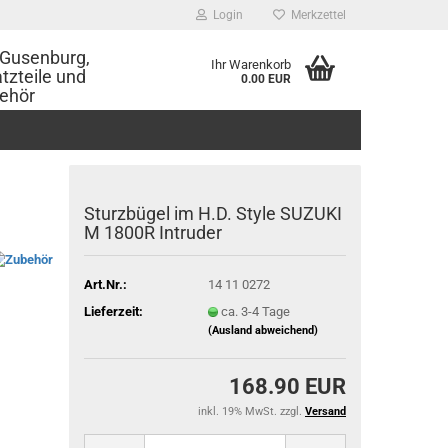
Login
Merkzettel
Gusenburg,
Ihr Warenkorb
tzteile und
0.00 EUR
ehör
Sturzbügel im H.D. Style SUZUKI
M 1800R Intruder
Art.Nr.:
14 11 0272
Lieferzeit:
ca. 3-4 Tage
(Ausland abweichend)
168.90 EUR
inkl. 19% MwSt. zzgl.
Versand