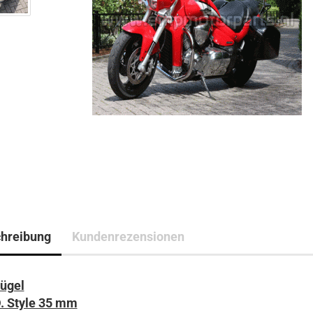
hreibung
Kundenrezensionen
ügel
. Style 35 mm