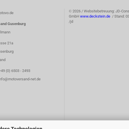
©
2026 / Websitebetreuung: JD-Cons
tovo.de
GmbH
www.deckstein.de
/ Stand: 0
/jd
sand Gusenburg
llmann
asse 21a
senburg
and
+49 (0) 6503 - 2493
info@motoversand-net.de
dere Technologien