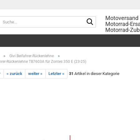
Motoversand 
Suche...
Motorrad-Ersa
Motorrad-Zub
»
»
Givi Beifahrer-Rückenlehne
ahrer-Rückenlehne TB7603A für Zontes 350 E (23-25)
r
« zurück
weiter »
Letzter »
31
Artikel in dieser Kategorie