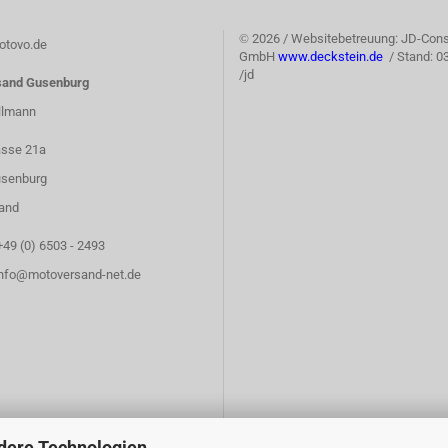
©
2026 / Websitebetreuung: JD-Cons
tovo.de
GmbH
www.deckstein.de
/ Stand: 0
/jd
sand Gusenburg
llmann
asse 21a
senburg
and
+49 (0) 6503 - 2493
info@motoversand-net.de
dere Technologien