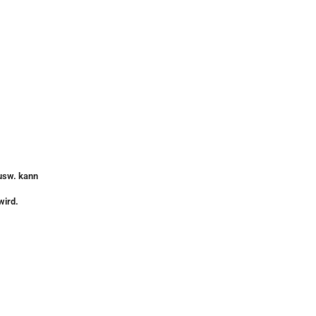
 usw. kann
wird.