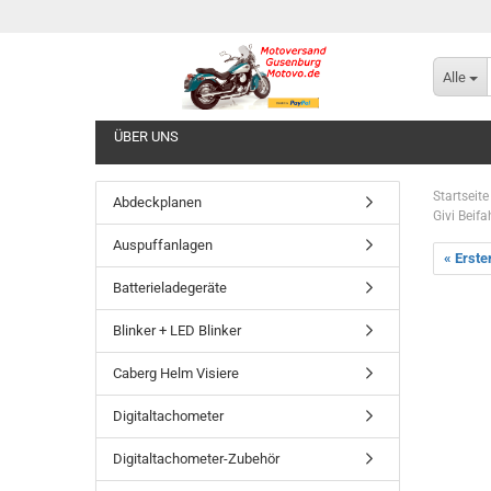
Alle
ÜBER UNS
Startseite
Abdeckplanen
Givi Beif
Auspuffanlagen
« Erste
Batterieladegeräte
Blinker + LED Blinker
Caberg Helm Visiere
Digitaltachometer
Digitaltachometer-Zubehör