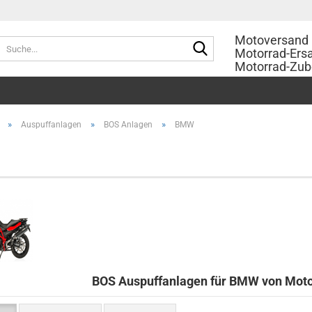
Motoversand 
Suche...
Motorrad-Ersa
Motorrad-Zub
»
»
»
Auspuffanlagen
BOS Anlagen
BMW
BOS Auspuffanlagen für BMW von Mot