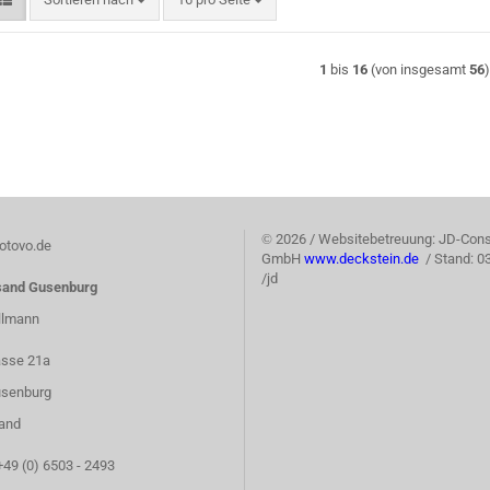
1
bis
16
(von insgesamt
56
©
2026 / Websitebetreuung: JD-Cons
tovo.de
GmbH
www.deckstein.de
/ Stand: 0
/jd
sand Gusenburg
llmann
asse 21a
senburg
and
+49 (0) 6503 - 2493