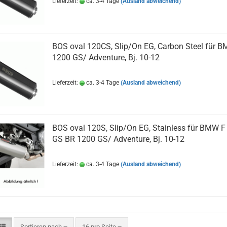
Lieferzeit:
ca. 3-4 Tage
(Ausland abweichend)
BOS oval 120CS, Slip/On EG, Carbon Steel für 
1200 GS/ Adventure, Bj. 10-12
Lieferzeit:
ca. 3-4 Tage
(Ausland abweichend)
BOS oval 120S, Slip/On EG, Stainless für BMW F
GS BR 1200 GS/ Adventure, Bj. 10-12
Lieferzeit:
ca. 3-4 Tage
(Ausland abweichend)
Sortieren nach
pro Seite
Sortieren nach
16 pro Seite