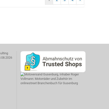
)
ulting
3.08.2026