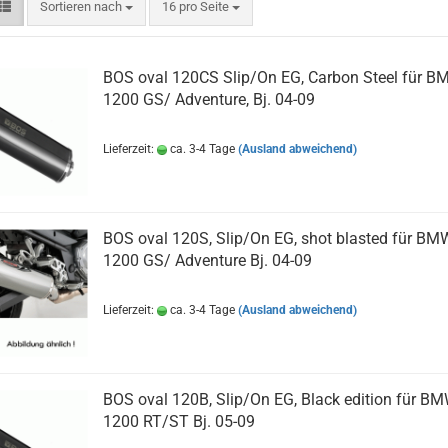
Sortieren nach
pro Seite
Sortieren nach
16 pro Seite
BOS oval 120CS Slip/On EG, Carbon Steel für B
1200 GS/ Adventure, Bj. 04-09
Lieferzeit:
ca. 3-4 Tage
(Ausland abweichend)
BOS oval 120S, Slip/On EG, shot blasted für BM
1200 GS/ Adventure Bj. 04-09
Lieferzeit:
ca. 3-4 Tage
(Ausland abweichend)
BOS oval 120B, Slip/On EG, Black edition für B
1200 RT/ST Bj. 05-09