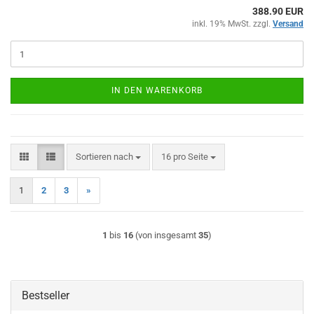
388.90 EUR
inkl. 19% MwSt. zzgl.
Versand
IN DEN WARENKORB
Sortieren nach
pro Seite
Sortieren nach
16 pro Seite
1
2
3
»
1
bis
16
(von insgesamt
35
)
Bestseller