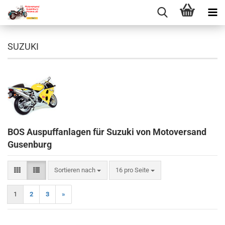
SUZUKI
BOS Auspuffanlagen für Suzuki von Motoversand
Gusenburg
Sortieren nach
pro Seite
Sortieren nach
16 pro Seite
1
2
3
»